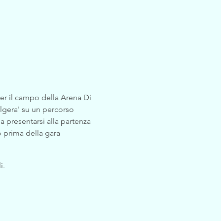
er il campo della Arena Di 
olgera' su un percorso 
a presentarsi alla partenza 
o prima della gara
i.