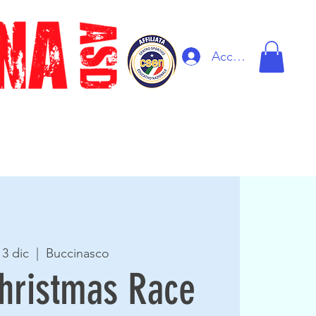
Accedi
13 dic
  |  
Buccinasco
hristmas Race