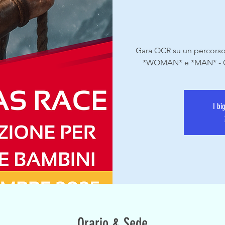
Gara OCR su un percorso
*WOMAN* e *MAN* - O
I bi
Orario & Sede