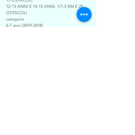
15 OSTACOLI
12-13 ANNI E 14-15 ANNI: 1/1,5 KM E 20 
OSTACOLI
categorie
6-7 anni (2019-2018)
8-9 anni (2017-2016)
Mostra di più
Condividi questo evento
© 2016 Spartan Arena ASD
Sede legale in Via Mazzini G. n.1 – 20020
Magnago (MI) P.IVA e Codice Fiscale -
09561750960