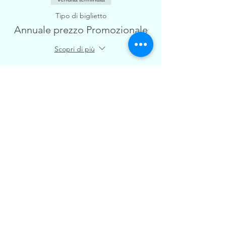
Tipo di biglietto
Annuale prezzo Promozionale
Scopri di più
Prezzo
250,00 €
Condividi questo evento
© 2016 Spartan Arena ASD
Sede legale in Via Mazzini G. n.1 – 20020