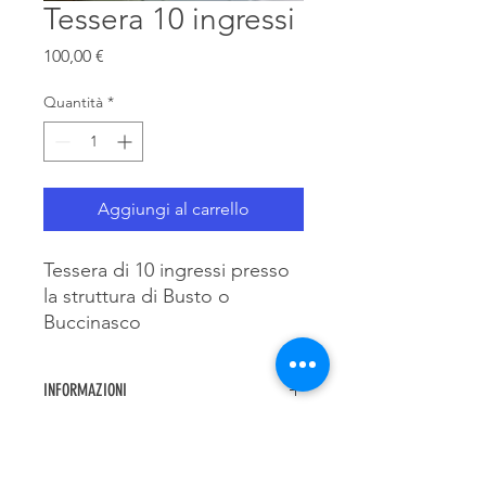
Tessera 10 ingressi
Prezzo
100,00 €
Quantità
*
Aggiungi al carrello
Tessera di 10 ingressi presso
la struttura di Busto o
Buccinasco
INFORMAZIONI
Ingressi per i Tesserati Csen Spartan
POLICY SU RESI & RIMBORSI
Arena asd