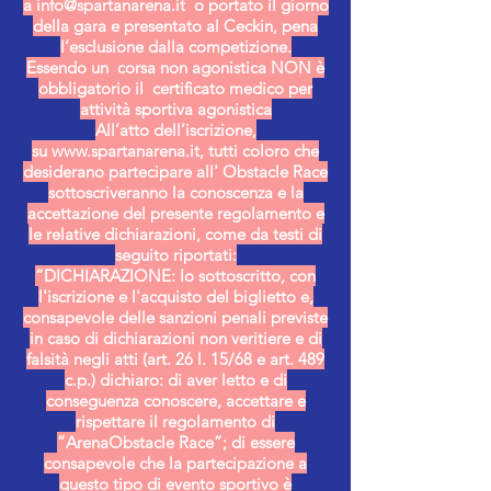
a
info@spartanarena.it
o portato il giorno
della gara e presentato al Ceckin, pena
l’esclusione dalla competizione.
Essendo un corsa non agonistica NON è
obbligatorio il certificato medico per
attività sportiva agonistica
All’atto dell’iscrizione,
su
www.spartanarena.it
, tutti coloro che
desiderano partecipare all' Obstacle Race
sottoscriveranno la conoscenza e la
accettazione del presente regolamento e
le relative dichiarazioni, come da testi di
seguito riportati:
“DICHIARAZIONE: Io sottoscritto, con
l'iscrizione e l'acquisto del biglietto e,
consapevole delle sanzioni penali previste
in caso di dichiarazioni non veritiere e di
falsità negli atti (art. 26 l. 15/68 e art. 489
c.p.) dichiaro: di aver letto e di
conseguenza conoscere, accettare e
rispettare il regolamento di
”ArenaObstacle Race”; di essere
consapevole che la partecipazione a
questo tipo di evento sportivo è