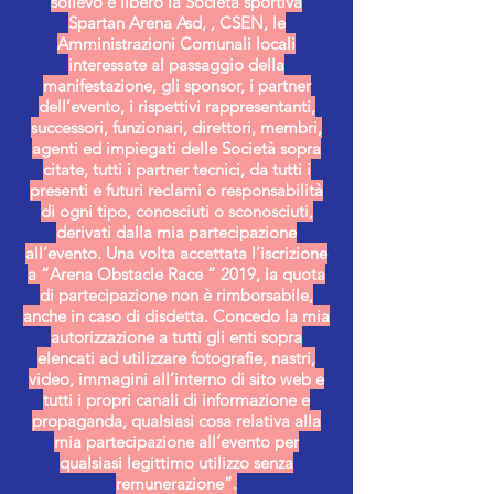
sollevo e libero la Società sportiva
Spartan Arena Asd, , CSEN, le
Amministrazioni Comunali locali
interessate al passaggio della
manifestazione, gli sponsor, i partner
dell’evento, i rispettivi rappresentanti,
successori, funzionari, direttori, membri,
agenti ed impiegati delle Società sopra
citate, tutti i partner tecnici, da tutti i
presenti e futuri reclami o responsabilità
di ogni tipo, conosciuti o sconosciuti,
derivati dalla mia partecipazione
all’evento. Una volta accettata l’iscrizione
a “Arena Obstacle Race ” 2019, la quota
di partecipazione non è rimborsabile,
anche in caso di disdetta. Concedo la mia
autorizzazione a tutti gli enti sopra
elencati ad utilizzare fotografie, nastri,
video, immagini all’interno di sito web e
tutti i propri canali di informazione e
propaganda, qualsiasi cosa relativa alla
mia partecipazione all’evento per
qualsiasi legittimo utilizzo senza
remunerazione”.