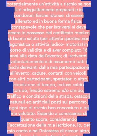
potenzialmente un’attività a rischio se non
si è adeguatamente preparati e in
condizioni fisiche idonee; di essere
allenato ed in buona forma fisica,
consapevole che per iscriversi si deve
essere in possesso del certificato medico
di buona salute (per attività sportiva non
agonistica o attività ludico- motoria) in
corso di validità e di aver compiuto 16
anni alla data dell’evento; di iscrivermi
volontariamente e di assumermi tutti i
rischi derivanti dalla mia partecipazione
all’evento: cadute, contatti con veicoli,
con altri partecipanti, spettatori o altro,
condizione di tempo, incluso caldo
torrido, freddo estremo e/o umido,
traffico e condizioni della strada, ostacoli
naturali ed artificiali posti sul percorso,
ogni tipo di rischio ben conosciuto e da
me valutato. Essendo a conoscenza di
quanto sopra, considerando
l’accettazione della mia iscrizione, io, per
mio conto e nell’interesse di nessun altro,