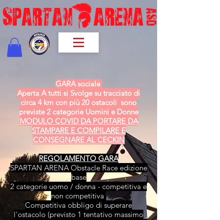
GARA sociale
Aperta A tutti si Svolge su tracciato di
circa 4 km con più 20 ostacoli sono
previste 2 categorie Uomini e Donne
MODULO COVID DA PORTARE DA
STAMPARE E COMPILARE E
CONSEGNARE AL CECKIN
REGOLAMENTO GARA
SPARTAN ARENA Obstacle Race edizione
base
2 categorie uomo / donna - competitiva e
non competitiva
Competitiva obbligo di superare
l'ostacolo (previsto 1 tentativo massimo