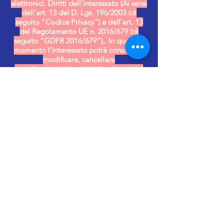
elettronici. Diritti dell’interessato (Ai sensi
dell’art. 13 del D. Lgs. 196/2003 (di
seguito “Codice Privacy”) e dell’art. 13
del Regolamento UE n. 2016/679 (di
seguito “GDPR 2016/679”),. In qualsiasi
momento l’interessato potrà consultare,
modificare, cancellare
gratuitamente i propri dati scrivendo al
responsabile del trattamento dei dati
personali presso Società sportiva Spartan
Arena ASD. Acconsento alla
comunicazione dei miei dati per
permettermi di ricevere informazioni
scientifiche e commerciali, campioni
gratuiti, buoni sconto o essere contattato
per sondaggi d’opinione.
DIRITTO D’IMMAGINE
Con l’iscrizione alla ArenaObstacle race
l’atleta autorizza espressamente la Società
sportiva Spartan Arena Asd a riprendere
con mezzi televisivi, cinematografici,
fotografici o altri mezzi, l’immagine del
sottoscritto nel corso della propria
partecipazione alla “Arena Obstacle