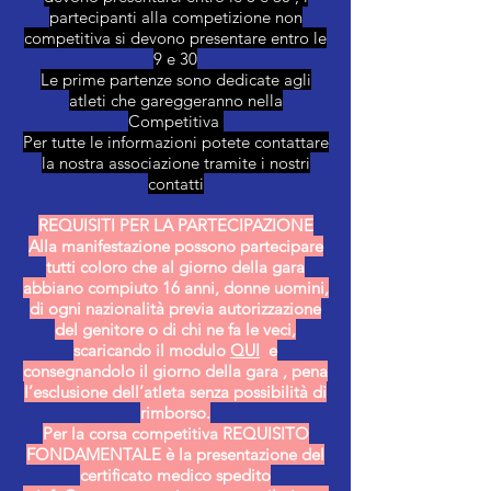
partecipanti alla competizione non
competitiva si devono presentare entro le
9 e 30
Le prime partenze sono dedicate agli
atleti che gareggeranno nella
Competitiva
Per tutte le informazioni potete contattare
la nostra associazione tramite i nostri
contatti
REQUISITI PER LA PARTECIPAZIONE
Alla manifestazione possono partecipare
tutti coloro che al giorno della gara
abbiano compiuto 16 anni, donne uomini,
di ogni nazionalità previa autorizzazione
del genitore o di chi ne fa le veci,
scaricando il modulo
QUI
e
consegnandolo il giorno della gara , pena
l’esclusione dell’atleta senza possibilità di
rimborso.
Per la corsa competitiva REQUISITO
FONDAMENTALE è la presentazione del
certificato medico spedito