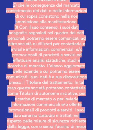
2) che le conseguenze del mancato
conferimento dei dati o delle informazioni
di cui sopra consistono nella non
ammissione alla manifestazione.
3) Con il suo consenso, i suoi dati
anagrafici segnalati nel quadro dei dati
personali potranno essere comunicati ad
altre società e utilizzati per contattarla e
inviarle informazioni commerciali e/o
promozionali di prodotti e servizi ed
effettuare analisi statistiche, studi e
ricerche di mercato. L’elenco aggiornato
delle aziende a cui potranno essere
comunicati i suoi dati è a sua disposizione
presso il Titolare del trattamento. In tal
caso queste società potranno contattarla
come Titolari di autonome iniziative, per
ricerche di mercato o per inviarle
informazioni commerciali e/o offerte
promozionali di prodotti e servizi. I suoi
dati saranno custoditi e trattati nel
rispetto delle misure di sicurezza richieste
dalla legge, con o senza l’ausilio di mezzi