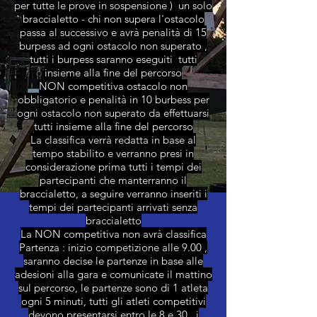
per tutte le prove in sospensione ) un solo
braccialetto - chi non supera l'ostacolo
passa al successivo e avrà penalità di 15
burpess ad ogni ostacolo non superato ,
tutti i burpess saranno eseguiti tutti
insieme alla fine del percorso
NON competitiva ostacolo non
obbligatorio e penalità in 10 burbess per
ogni ostacolo non superato da effettuarsi
tutti insieme alla fine del percorso
La classifica verrà redatta in base al
tempo stabilito e verranno presi in
considerazione prima tutti i tempi dei
partecipanti che manterranno il
braccialetto, a seguire verranno inseriti i
tempi dei partecipanti arrivati senza
braccialetto
La NON competitiva non avrà classifica
Partenza : inizio competizione alle 9.00 ,
saranno decise le partenze in base alle
adesioni alla gara e comunicate il mattino
sul percorso, le partenze sono di 1 atleta
ogni 5 minuti, tutti gli atleti competitivi
devono presentarsi entro le 8 e 30 , i