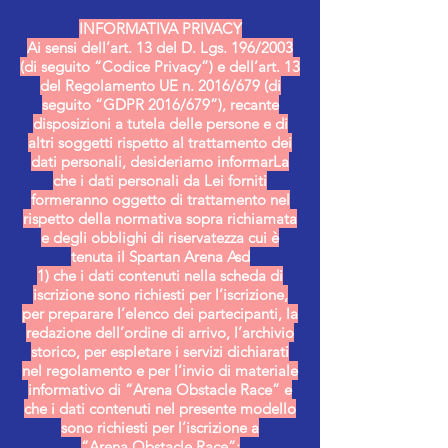
INFORMATIVA PRIVACY
Ai sensi dell’art. 13 del D. Lgs. 196/2003
(di seguito “Codice Privacy”) e dell’art. 13
del Regolamento UE n. 2016/679 (di
seguito “GDPR 2016/679”), recante
disposizioni a tutela delle persone e di
altri soggetti rispetto al trattamento dei
dati personali, desideriamo informarLa
che i dati personali da Lei forniti
formeranno oggetto di trattamento nel
rispetto della normativa sopra richiamata
e degli obblighi di riservatezza cui è
tenuta il Spartan Arena Asd
1) che i dati contenuti nella scheda di
iscrizione sono richiesti per l’iscrizione,
per preparare l’elenco dei partecipanti, la
redazione dell’ordine di arrivo, l’archivio
storico, per espletare i servizi dichiarati
nel regolamento e per l’invio di materiale
informativo di “Arena Obstacle Race” e
che i dati contenuti nel presente modello
sono richiesti per l’iscrizione a
“Arena Obstacle Race”;