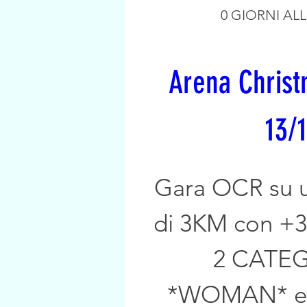
0 GIORNI AL
Arena Christm
13/
Gara OCR su u
di 3KM con +30
2 CATEG
*WOMAN* e *