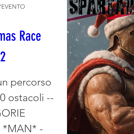
L'EVENTO
as Race  
12
n percorso 
 ostacoli -- 
ORIE 
MAN* -  