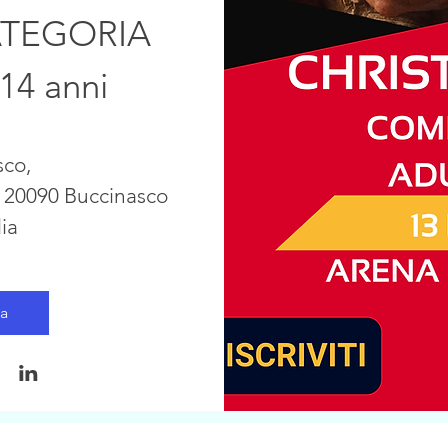
ATEGORIA 
/14 anni
sco
, 
 20090 Buccinasco 
lia
ta