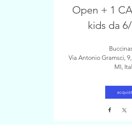
Open + 1 C
kids da 6
Buccina
Via Antonio Gramsci, 9,
MI, Ita
acquis